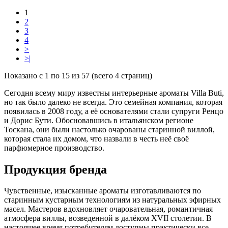
1
2
3
4
>
>|
Показано с 1 по 15 из 57 (всего 4 страниц)
Сегодня всему миру известны интерьерные ароматы Villa Buti,
но так было далеко не всегда. Это семейная компания, которая
появилась в 2008 году, а её основателями стали супруги Ренцо
и Дорис Бути. Обосновавшись в итальянском регионе
Тоскана, они были настолько очарованы старинной виллой,
которая стала их домом, что назвали в честь неё своё
парфюмерное производство.
Продукция бренда
Чувственные, изысканные ароматы изготавливаются по
старинным кустарным технологиям из натуральных эфирных
масел. Мастеров вдохновляет очаровательная, романтичная
атмосфера виллы, возведенной в далёком XVII столетии. В
настоящее время потребителям доступны практически все