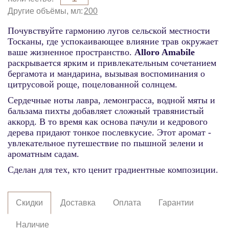
Другие объёмы, мл
200
Почувствуйте гармонию лугов
сельской
местности
Тосканы
, где
успокаивающее
влияние трав
окружает
ваше
жизненное пространство.
Alloro Amabile
раскрывается
ярким
и привлекательным
сочетанием
бергамота
и мандарина
, вызывая воспоминания о
цитрусовой роще
, поцелованной
солнцем
.
Сердечные
ноты
лавра
, лемонграсса
,
водной
мяты
и
бальзама п
ихты
добавляет
сложный
травянистый
аккорд
.
В то время как
основа пачули
и кедрового
дерева придают
тонкое
послевкусие
.
Этот аромат
-
увлекательное
путешествие
по пышной
зелени
и
ароматным
садам.
Сделан
для
тех, кто ценит
градиентные
композиции
.
Скидки
Доставка
Оплата
Гарантии
Наличие