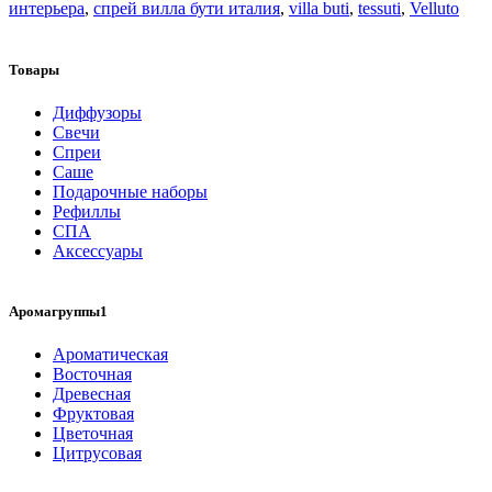
интерьера
,
спрей вилла бути италия
,
villa buti
,
tessuti
,
Velluto
Товары
Диффузоры
Свечи
Спреи
Саше
Подарочные наборы
Рефиллы
СПА
Аксессуары
Аромагруппы1
Ароматическая
Восточная
Древесная
Фруктовая
Цветочная
Цитрусовая