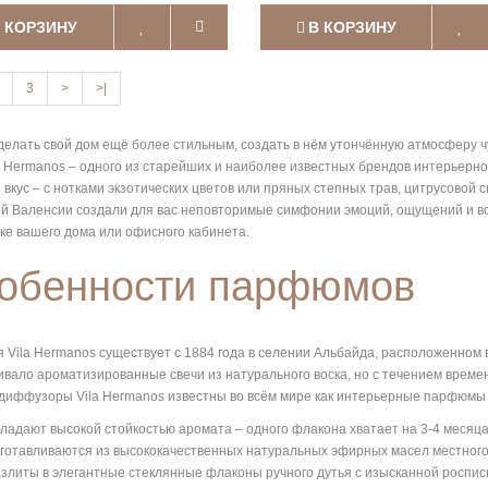
 КОРЗИНУ
В КОРЗИНУ
3
>
>|
делать свой дом ещё более стильным, создать в нём утончённую атмосферу
a Hermanos – одного из старейших и наиболее известных брендов интерьерн
 вкус – с нотками экзотических цветов или пряных степных трав, цитрусовой
й Валенсии создали для вас неповторимые симфонии эмоций, ощущений и во
ке вашего дома или офисного кабинета.
обенности парфюмов
 Vila Hermanos существует с 1884 года в селении Альбайда, расположенном
ивало ароматизированные свечи из натурального воска, но с течением време
диффузоры Vila Hermanos известны во всём мире как интерьерные парфюмы 
ладают высокой стойкостью аромата – одного флакона хватает на 3-4 месяц
готавливаются из высококачественных натуральных эфирных масел местного
злиты в элегантные стеклянные флаконы ручного дутья с изысканной роспись