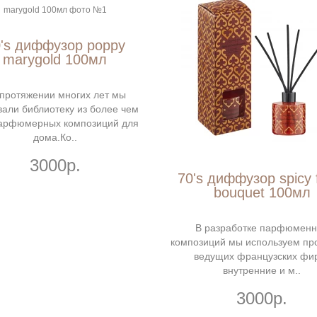
's диффузор poppy
marygold 100мл
протяжении многих лет мы
вали библиотеку из более чем
арфюмерных композиций для
дома.Ко..
3000р.
70's диффузор spicy f
bouquet 100мл
В разработке парфюмен
композиций мы используем пр
ведущих французских фи
внутренние и м..
3000р.