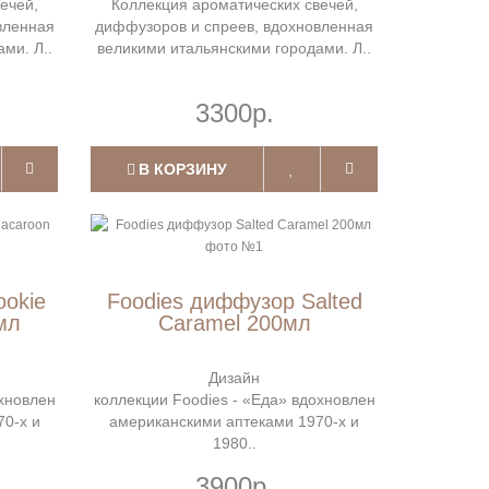
ечей,
Коллекция ароматических свечей,
вленная
диффузоров и спреев, вдохновленная
ми. Л..
великими итальянскими городами. Л..
3300р.
В КОРЗИНУ
ookie
Foodies диффузор Salted
мл
Caramel 200мл
Дизайн
охновлен
коллекции Foodies - «Еда» вдохновлен
0-х и
американскими аптеками 1970-х и
1980..
3900р.