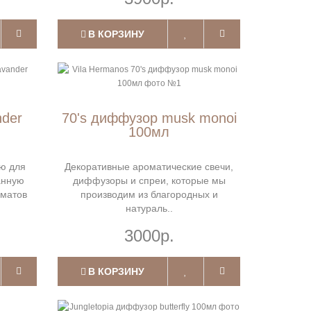
В КОРЗИНУ
nder
70's диффузор musk monoi
100мл
ю для
Декоративные ароматические свечи,
анную
диффузоры и спреи, которые мы
рматов
производим из благородных и
натураль..
3000р.
В КОРЗИНУ