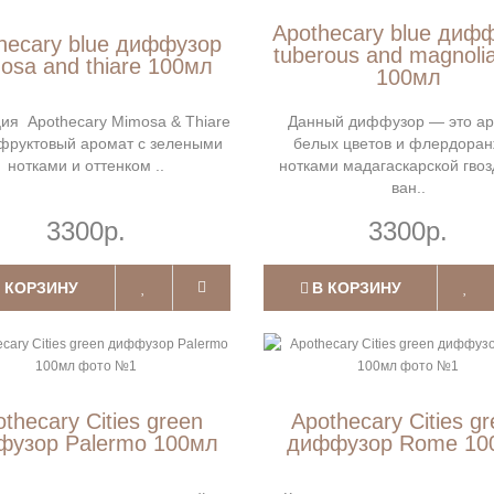
Apothecary blue диф
hecary blue диффузор
tuberous and magnolia
osa and thiare 100мл
100мл
ия Apothecary Mimosa & Thiare
Данный диффузор — это а
фруктовый аромат с зелеными
белых цветов и флердоран
нотками и оттенком ..
нотками мадагаскарской гвоз
ван..
3300р.
3300р.
 КОРЗИНУ
В КОРЗИНУ
thecary Cities green
Apothecary Cities g
фузор Palermo 100мл
диффузор Rome 10