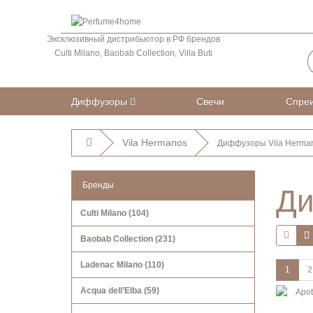
Эксклюзивный дистрибьютор в РФ брендов
Culti Milano, Baobab Collection, Villa Buti
Диффузоры
Свечи
Спре
Vila Hermanos
Диффузоры Vila Herma
Бренды
Ди
Culti Milano (104)
Baobab Collection (231)
Ladenac Milano (110)
1
2
Acqua dell’Elba (59)