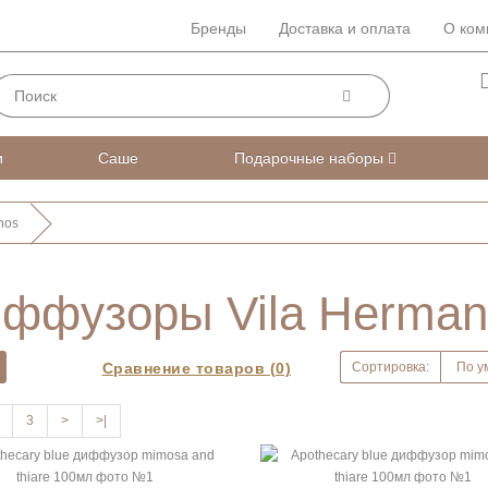
Бренды
Доставка и оплата
О ком
и
Саше
Подарочные наборы
nos
ффузоры Vila Herman
Сравнение товаров (0)
Сортировка:
3
>
>|