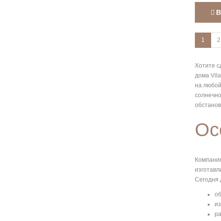
В
1
2
Хотите с
дома Vil
на любой
солнечно
обстанов
Ос
Компания
изготавл
Сегодня 
об
из
ра