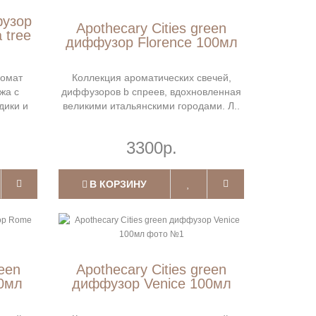
фузор
Apothecary Cities green
 tree
диффузор Florence 100мл
ромат
Коллекция ароматических свечей,
жа с
диффузоров b спреев, вдохновленная
дики и
великими итальянскими городами. Л..
3300р.
В КОРЗИНУ
reen
Apothecary Cities green
0мл
диффузор Venice 100мл