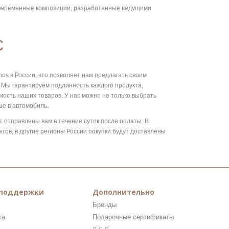
 современные композиции, разработанные ведущими
с
s в России, что позволяет нам предлагать своим
 Мы гарантируем подлинность каждого продукта,
ость наших товаров. У нас можно не только выбрать
е в автомобиль.
т отправлены вам в течение суток после оплаты. В
ов, в другие регионы России покупки будут доставлены
 поддержки
Дополнительно
Бренды
та
Подарочные сертификаты