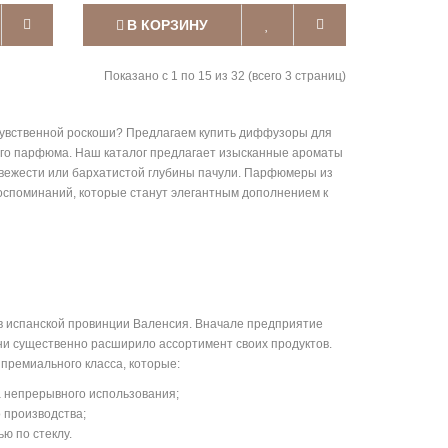
В КОРЗИНУ
Показано с 1 по 15 из 32 (всего 3 страниц)
 чувственной роскоши? Предлагаем купить диффузоры для
ого парфюма. Наш каталог предлагает изысканные ароматы
 свежести или бархатистой глубины пачули. Парфюмеры из
споминаний, которые станут элегантным дополнением к
 в испанской провинции Валенсия. Вначале предприятие
ни существенно расширило ассортимент своих продуктов.
премиального класса, которые:
а непрерывного использования;
 производства;
ю по стеклу.