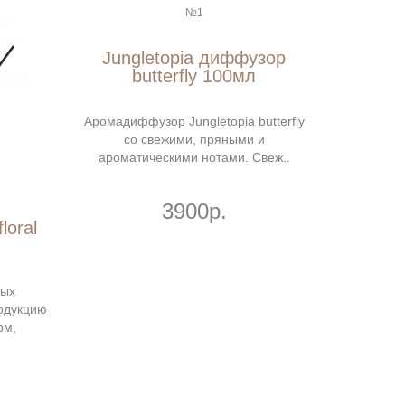
Jungletopia диффузор
butterfly 100мл
Аромадиффузор Jungletopia butterfly
со свежими, пряными и
ароматическими нотами. Свеж..
3900р.
loral
ных
одукцию
рм,