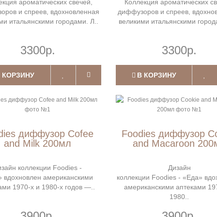
екция ароматических свечей,
Коллекция ароматических св
оров и спреев, вдохновленная
диффузоров и спреев, вдохно
ми итальянскими городами. Л..
великими итальянскими города
3300р.
3300р.
 КОРЗИНУ
В КОРЗИНУ
dies диффузор Cofee
Foodies диффузор C
and Milk 200мл
and Macaroon 200
изайн коллекции Foodies -
Дизайн
» вдохновлен американскими
коллекции Foodies - «Еда» вд
ами 1970-х и 1980-х годов —..
американскими аптеками 197
1980..
3900р.
3900р.