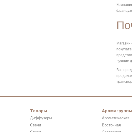
Компания
французс
По
Магазин 
покупате
представ
лучшие д
Все прод
пределах
транспор
Товары
Аромагруппы
Диффузоры
Ароматическая
Свечи
Восточная