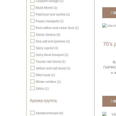
Leopard savage (1)
Musk Monoi (1)
В
Patchouli and vanilla (1)
Poppy marygold (1)
Red saffron and cedar blue (1)
Salvia Serena (0)
Sea salt and jasmine (1)
70's 
Spicy cypriol (1)
Spicy floral bouquet (1)
Toucan rain forest (1)
Ф
ПАРФЮМ
Vetiver and salt wood (1)
и 
Wild musk (1)
Winter solstice (1)
Zebra (1)
Арома-группа
В
Ароматическая (6)