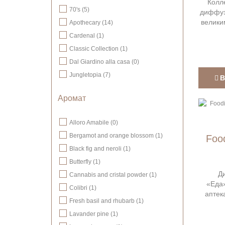
Колл
70's (5)
диффуз
велики
Apothecary (14)
Cardenal (1)
Classic Collection (1)
Dal Giardino alla casa (0)
Jungletopia (7)
В
Аромат
Alloro Amabile (0)
Bergamot and orange blossom (1)
Foo
Black fig and neroli (1)
Butterfly (1)
Д
Cannabis and cristal powder (1)
«Еда
Colibri (1)
аптек
Fresh basil and rhubarb (1)
Lavander pine (1)