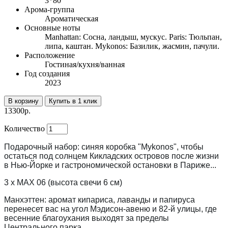
3*80
Арома-группа
Ароматическая
Основные ноты
Manhattan: Сосна, ландыш, мускус. Paris: Тюльпан,
липа, каштан. Mykonos: Базилик, жасмин, пачули.
Расположение
Гостиная/кухня/ванная
Год создания
2023
В корзину
Купить в 1 клик
13300р.
Количество
Подарочный набор: синяя коробка "Mykonos", чтобы
остаться под солнцем Кикладских островов после жизни
в Нью-Йорке и гастрономической остановки в Париже...
3 x MAX 06 (высота свечи 6 см)
Манхэттен: аромат кипариса, лаванды и папируса
перенесет вас на угол Мэдисон-авеню и 82-й улицы, где
весенние благоухания выходят за пределы
Центрального парка.