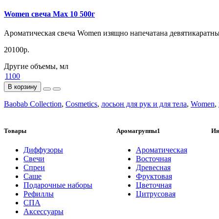
Women свеча Max 10 500г
Ароматическая свеча Women изящно напечатана девятикаратны
20100р.
Другие объемы, мл
1100
В корзину
Baobab Collection
,
Cosmetics
,
лосьон для рук и для тела
,
Women
,
Товары
Аромагруппы1
Ин
Диффузоры
Ароматическая
Свечи
Восточная
Спреи
Древесная
Саше
Фруктовая
Подарочные наборы
Цветочная
Рефиллы
Цитрусовая
СПА
Аксессуары