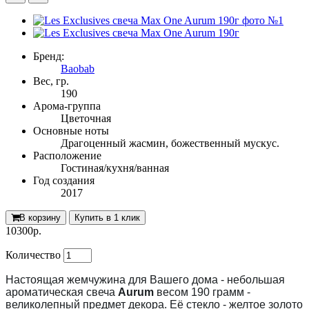
Бренд:
Baobab
Вес, гр.
190
Арома-группа
Цветочная
Основные ноты
Драгоценный жасмин, божественный мускус.
Расположение
Гостиная/кухня/ванная
Год создания
2017
В корзину
Купить в 1 клик
10300р.
Количество
Настоящая жемчужина для Вашего дома - небольшая
ароматическая свеча
Aurum
весом 190 грамм -
великолепный предмет декора. Её стекло - желтое золото