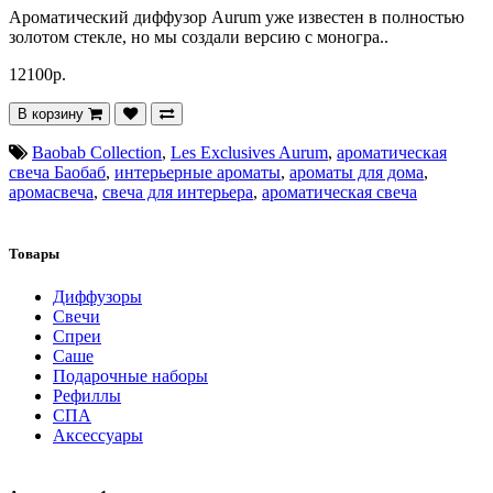
Ароматический диффузор Aurum уже известен в полностью
золотом стекле, но мы создали версию с моногра..
12100р.
В корзину
Baobab Collection
,
Les Exclusives Aurum
,
ароматическая
свеча Баобаб
,
интерьерные ароматы
,
ароматы для дома
,
аромасвеча
,
свеча для интерьера
,
ароматическая свеча
Товары
Диффузоры
Свечи
Спреи
Саше
Подарочные наборы
Рефиллы
СПА
Аксессуары