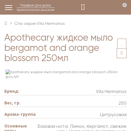
Парфюм для дома
0
Ароматические решения
Спа серия Vila Hermanos
Apothecary жидкое мыло
bergamot and orange
blossom 250мл
Бренд:
Vila Hermanos
Вес, гр.
250
Арома-группа
Цитрусовая
Основные
Базовая нота: Лимон, бергамот, свежие
ноты