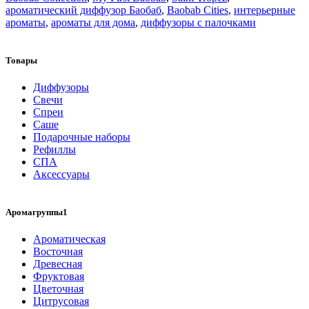
ароматический диффузор Баобаб
,
Baobab Cities
,
интерьерные
ароматы
,
ароматы для дома
,
диффузоры с палочками
Товары
Диффузоры
Свечи
Спреи
Саше
Подарочные наборы
Рефиллы
СПА
Аксессуары
Аромагруппы1
Ароматическая
Восточная
Древесная
Фруктовая
Цветочная
Цитрусовая