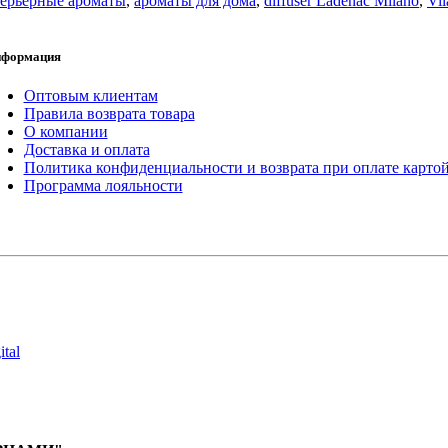
ерьерные ароматы
,
ароматы для дома
,
diffuser Ladenac Milano
,
Vi
формация
Оптовым клиентам
Правила возврата товара
О компании
Доставка и оплата
Политика конфиденциальности и возврата при оплате карто
Программа лояльности
tal