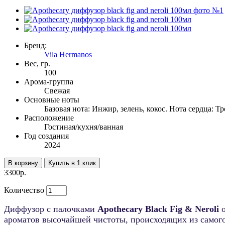
Бренд:
Vila Hermanos
Вес, гр.
100
Арома-группа
Свежая
Основные ноты
Базовая нота: Инжир, зелень, кокос. Нота сердца: Т
Расположение
Гостиная/кухня/ванная
Год создания
2024
В корзину
Купить в 1 клик
3300р.
Количество
Диффузор с палочками
Apothecary
Black Fig & Neroli
ароматов высочайшей чистоты, происходящих из самого 