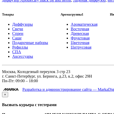
диффузор Apothecary black fig and neroli
,
Ладенак диффузор
,
инт
Товары
Аромагруппы1
Ин
Диффузоры
Ароматическая
Свечи
Восточная
Спреи
Древесная
Саше
Фруктовая
Подарочные наборы
Цветочная
Рефиллы
Цитрусовая
СПА
Аксессуары
Москва, Колодезный переулок 3 стр 23
г. Санкт-Петербург, ул. Беринга, д.23, к.2, офис 29Н
Пн-Пт: 09:00 – 18:00
Разработка и администрирование сайта — MarkaDigi
×
Вызвать курьера с тестерами