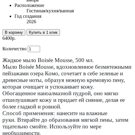
Расположение
Гостиная/кухня/ванная
Год создания
2026
В корзину
Купить в 1 клик
6400р.
Количество
Жидкое мыло Boisée Mousse, 500 мл.
Мыло Boisée Mousse, вдохновленное безмятежными
пейзажами озера Комо, сочетает в себе зеленые и
древесные ноты, образуя нежную кремовую пену,
которая очищает и успокаивает кожу.
Обогащенное наноалмазной пудрой, оно мягко
отшелушивает кожу и придает ей сияние, делая ее
более гладкой и ровной.
Способ применения:
нанесите на влажные
руки.
Втирайте до образования мягкой пены, затем
тщательно смойте.
Используйте по мере
необходимости.