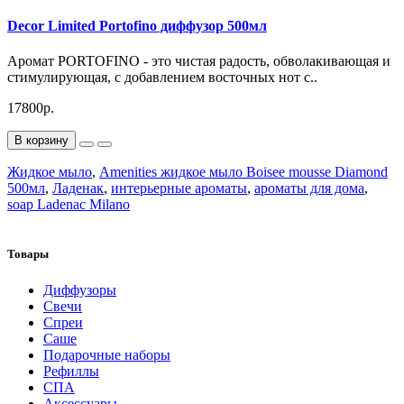
Decor Limited Portofino диффузор 500мл
Аромат PORTOFINO - это чистая радость, обволакивающая и
стимулирующая, с добавлением восточных нот с..
17800р.
В корзину
Жидкое мыло
,
Amenities жидкое мыло Boisee mousse Diamond
500мл
,
Ладенак
,
интерьерные ароматы
,
ароматы для дома
,
soap Ladenac Milano
Товары
Диффузоры
Свечи
Спреи
Саше
Подарочные наборы
Рефиллы
СПА
Аксессуары