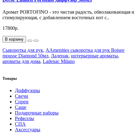
Аромат PORTOFINO - это чистая радость, обволакивающая и
стимулирующая, с добавлением восточных нот с..
17800р.
В корзину
Сыворотка для рук
,
AAmenities сыворотка для рук Boisee
mousse Diamond 50мл
,
Ладенак
,
интерьерные ароматы
,
ароматы для дома
,
Ladenac Milano
Товары
Диффузоры
Свечи
Спреи
Саше
Подарочные наборы
Рефиллы
СПА
Аксессуары